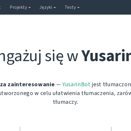
t
Projekty
Języki
Testy
ngażuj się w
Yusari
 za zainteresowanie
—
YusarinBot
jest tłumaczo
stworzonego w celu ułatwienia tłumaczenia, zarów
tłumaczy.