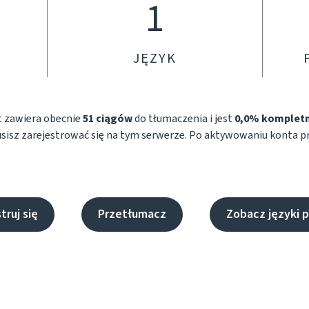
1
JĘZYK
t zawiera obecnie
51 ciągów
do tłumaczenia i jest
0,0% komplet
sisz zarejestrować się na tym serwerze. Po aktywowaniu konta prz
truj się
Przetłumacz
Zobacz języki p