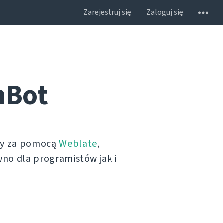
Zarejestruj się
Zaloguj się
nBot
ny za pomocą
Weblate
,
no dla programistów jak i