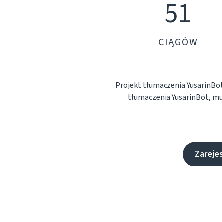
51
CIĄGÓW
Projekt tłumaczenia YusarinBo
tłumaczenia YusarinBot, mu
Zarejes