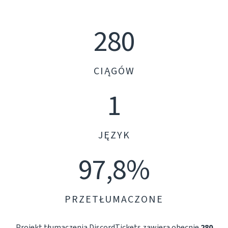
280
CIĄGÓW
1
JĘZYK
97,8%
PRZETŁUMACZONE
Projekt tłumaczenia DiscordTickets zawiera obecnie
280