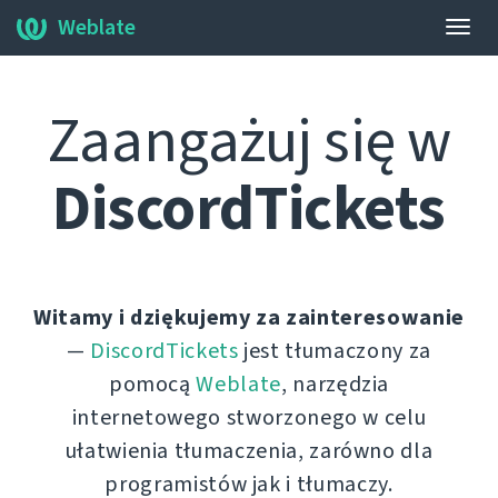
Weblate
Prze
nawi
Zaangażuj się w
DiscordTickets
Witamy i dziękujemy za zainteresowanie
—
DiscordTickets
jest tłumaczony za
pomocą
Weblate
, narzędzia
internetowego stworzonego w celu
ułatwienia tłumaczenia, zarówno dla
programistów jak i tłumaczy.