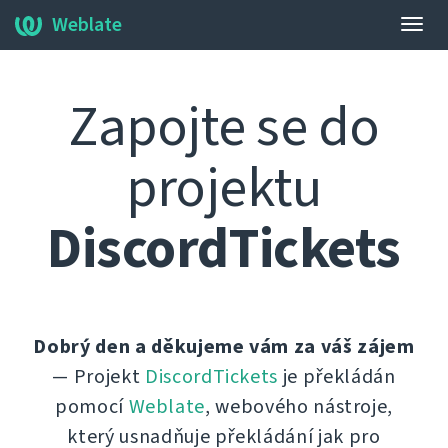
Weblate
Přep
navig
Zapojte se do
projektu
DiscordTickets
Dobrý den a děkujeme vám za váš zájem
— Projekt
DiscordTickets
je překládán
pomocí
Weblate
, webového nástroje,
který usnadňuje překládání jak pro